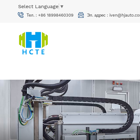
Select Language
▼
Тел. :
+86 18998460309
Эл. адрес :
iven@hjauto.co