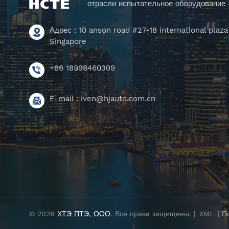
отрасли испытательное оборудование
Адрес : 10 anson road #27-18 international plaza
Singapore
+86 18998460309
E-mail :
iven@hjauto.com.cn
© 2026
ХТЭ ПТЭ, ООО
. Все права защищены. |
XML
|
П