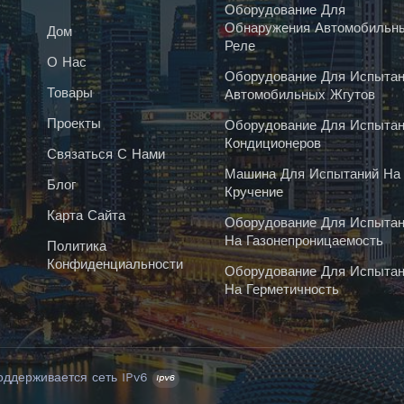
Оборудование Для
Обнаружения Автомобильн
Дом
Реле
О Нас
Оборудование Для Испытан
Товары
Автомобильных Жгутов
Проекты
Оборудование Для Испытан
Кондиционеров
Связаться С Нами
Машина Для Испытаний На
Блог
Кручение
Карта Сайта
Оборудование Для Испытан
На Газонепроницаемость
Политика
Конфиденциальности
Оборудование Для Испытан
На Герметичность
оддерживается сеть IPv6