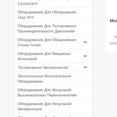
Equipment
Оборудование Для Обнаружения
Газа SF6
Ис
Оборудование Для Тестирования
Производительности Двигателей
Э
Оборудование Для Обнаружения
соб
Утечек Гелия
Оборудование Для Вакуумных
г
Испытаний
Тестирование Автозапчастей
Экологическое Испытательное
Оборудование
гел
Оборудование Для Испытаний
Высоковольтных Переключателей
обн
Оборудование Для Испытаний
ге
Автофильтров
мо