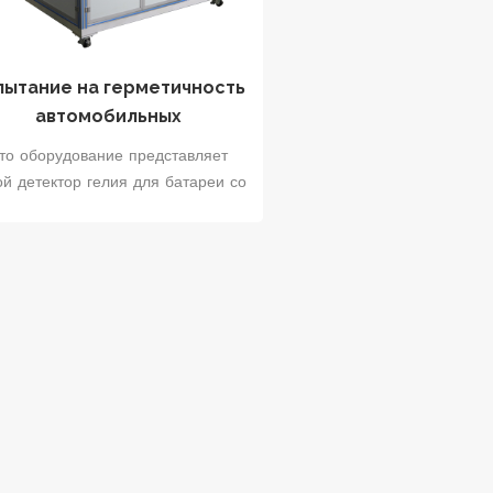
пытание на герметичность
автомобильных
аккумуляторных батарей
то оборудование представляет
ой детектор гелия для батареи со
стальным корпусом после
ерметизации и сварки отверстия
для впрыска. Он в основном
включает такие процессы, как
сканирование батареи, подача,
вакуумирование, наполнение
ием, проверка гелия и разгрузка.
Сигнал гелия в полости для
аружения утечек обнаруживается
лиевым течеискателем, который
жет быстро и точно определить