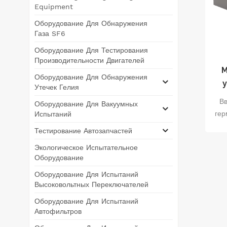
Equipment
Оборудование Для Обнаружения
Газа SF6
Оборудование Для Тестирования
Производительности Двигателей
М
Оборудование Для Обнаружения
Утечек Гелия
В
Оборудование Для Вакуумных
гер
Испытаний
с п
Тестирование Автозапчастей
в с
Экологическое Испытательное
с
Оборудование
за
Оборудование Для Испытаний
в
Высоковольтных Переключателей
исп
уте
Оборудование Для Испытаний
Автофильтров