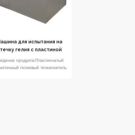
ашина для испытания на
утечку гелия с пластиной
прямого охлаждения
ведение продукта:Пластинчатый
метичный гелиевый течеискатель
рямым охлаждением объединяет
ебе такие функции, как загрузка,
канирование, вакуумирование,
полнение гелием, обнаружение,
осстановление и разгрузка. Он
ользует технологию обнаружения
чек гелия для быстрого и точного
определения состояния утечки
заготовок с возможностью