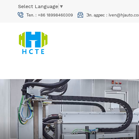
Select Language
▼
Тел. :
+86 18998460309
Эл. адрес :
iven@hjauto.co