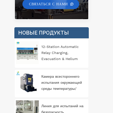
СВЯЗАТЬСЯ С НАМИ
НОВЫЕ ПРОДУКТЫ
12-Station Automatic
Relay Charging,
Evacuation & Helium
Leak Detection
Equipment for
Камера всестороннего
Automotive
испытания окружающей
Components
среды температуры/
влажности/вибрации 3
Линия для испытаний на
безопасность