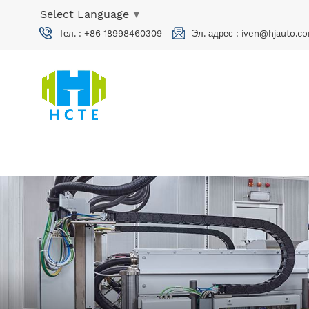
Select Language
▼
Тел. :
+86 18998460309
Эл. адрес :
iven@hjauto.co