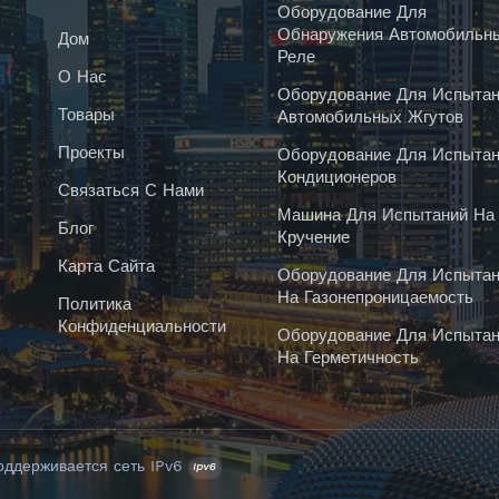
Оборудование Для
Обнаружения Автомобильн
Дом
Реле
О Нас
Оборудование Для Испытан
Товары
Автомобильных Жгутов
Проекты
Оборудование Для Испытан
Кондиционеров
Связаться С Нами
Машина Для Испытаний На
Блог
Кручение
Карта Сайта
Оборудование Для Испытан
На Газонепроницаемость
Политика
Конфиденциальности
Оборудование Для Испытан
На Герметичность
оддерживается сеть IPv6