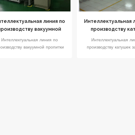
теллектуальная линия по
Интеллектуальная 
производству вакуумной
производству ка
пропитки автомобильных
зажигания
Интеллектуальная линия по
Интеллектуальная ли
двигателей
оизводству вакуумной пропитки
производству катушек з
автомобильных двигателей
представляет со
редставляет собой комбинацию
высокоавтоматизиров
нтеллектуальной технологии и
интеллектуальное произв
процесса вакуумной пропитки,
оборудование, предназна
пециально разработанную для
производства катушек з
эффективного и
Производственная линия 
автоматизированного
себе передовые техн
роизводственного оборудования
механической автомат
для автомобильной
точную систему кон
мышленности. Производственная
дозирования и интелле
ия предназначена для улучшения
систему управления для
актеристик изоляции, целостности
эффективности произ