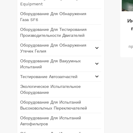
Equipment
Оборудование Для Обнаружения
Газа SF6
Ин
Оборудование Для Тестирования
Производительности Двигателей
Оборудование Для Обнаружения
пр
Утечек Гелия
п
Оборудование Для Вакуумных
Испытаний
и
Тестирование Автозапчастей
с
Экологическое Испытательное
Оборудование
Оборудование Для Испытаний
п
Высоковольтных Переключателей
про
Оборудование Для Испытаний
Автофильтров
лин
хар