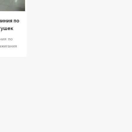
линия по
тушек
ния по
ажигания
бой
анное и
одственное
ченное для
ажигания.
сочетает в
ологии
изации,
троля
ктуальную
 повышения
водства