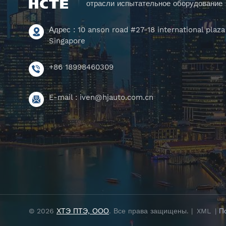
отрасли испытательное оборудование
Адрес : 10 anson road #27-18 international plaza
Singapore
+86 18998460309
E-mail :
iven@hjauto.com.cn
© 2026
ХТЭ ПТЭ, ООО
. Все права защищены. |
XML
|
П