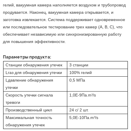
гелий, вакуумная камера наполняется воздухом и трубопровод
продувается. Наконец, вакуумная камера открывается, и
заготовка извлекается. Система поддерживает одновременное
или последовательное тестирование трех камер (A, B, C), что
обеспечивает независимую или синхронизированную работу
для повышения эффективности.
Параметры продукта:
Станции обнаружения утечек
3 станции
L
газ для обнаружения утечки
100% гелий
L
давление обнаружения
0,5 МПа
утечки
Скорость утечки сигнала
1,0Е-9Па.
m
/s
³
тревоги
Производственный цикл
24 с/ 2 шт.
Максимальная точность
5,0Е-10Па.
m
/s
³
обнаружения утечек