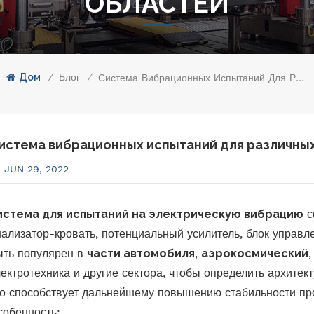
ОБЛАСТЕЙ
Дом
/
Блог
/
Система Вибрационных Испытаний Для Различных Областей
истема вибрационных испытаний для различны
JUN 29, 2022
истема для испытаний на электрическую вибрацию
с
нализатор-кровать, потенциальный усилитель, блок управ
ыть популярен в
части автомобиля
,
аэрокосмический
,
лектротехника и другие сектора, чтобы определить архите
то способствует дальнейшему повышению стабильности пр
собенность: