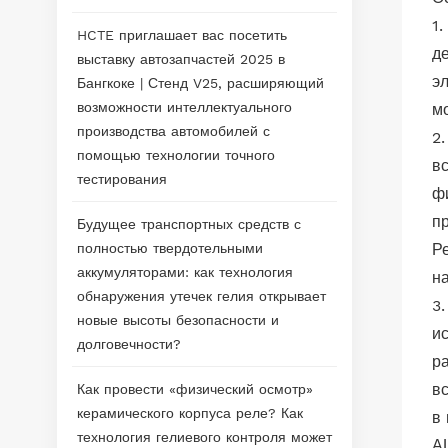
1
HCTE приглашает вас посетить
д
выставку автозапчастей 2025 в
э
Бангкоке | Стенд V25, расширяющий
возможности интеллектуального
м
производства автомобилей с
2
помощью технологии точного
в
тестирования
ф
п
Будущее транспортных средств с
полностью твердотельными
Р
аккумуляторами: как технология
н
обнаружения утечек гелия открывает
3
новые высоты безопасности и
и
долговечности?
р
в
Как провести «физический осмотр»
керамического корпуса реле? Как
в
технология гелиевого контроля может
А