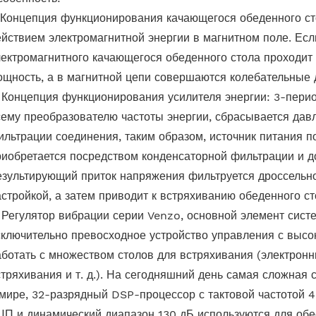
. Концепция функционирования качающегося обеденного сто
ействием электромагнитной энергии в магнитном поле. Ес
лектромагнитного качающегося обеденного стола проходит 
ощность, а в магнитной цепи совершаются колебательные 
. Концепция функционирования усилителя энергии: 3-пери
сему преобразователю частоты энергии, сбрасывается дав
ильтрации соединения, таким образом, источник питания п
риобретается посредством конденсаторной фильтрации и 
езультирующий приток напряжения фильтруется дроссельно
астройкой, а затем приводит к встряхиванию обеденного ст
. Регулятор вибрации серии Venzo, основной элемент сист
сключительно превосходное устройство управления с высо
аботать с множеством столов для встряхивания (электрон
стряхивания и т. д.). На сегодняшний день самая сложная
 мире, 32-разрядный DSP-процессор с тактовой частотой
ЦП и динамический диапазон 130 дБ используются для об