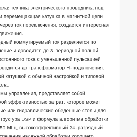
ла: техника электрического проводника под
ли перемещающая катушка в магнитной цепи
через ток переключения, создается интересная
движения.
одный коммутируемый ток разделяется по
ление и доводится до 3-периодной полной
остоянного тока с уменьшенной пульсацией
доводится до трансформатор Н-подключения.
й катушкой с обычной настройкой и типовой
ола.
емы управления, представляет собой
кой эффективностью затрат, которое может
ные или гидравлические обеденные столы для
 структура DSP и формула алгоритма обработки
 450 МГц, высокоэффективный 24-разрядный
еспечения надежной обработки хорошего