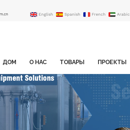
m.cn
English
Spanish
French
Arabic
Portuguese
Turkish
ДОМ
О НАС
ТОВАРЫ
ПРОЕКТЫ