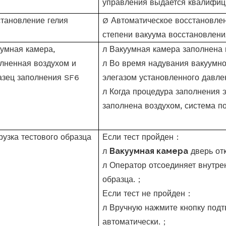
управления выдается квалифиц
тановление гелия
Ø
Автоматическое восстановлен
степени вакуума восстановлени
умная камера,
л
Вакуумная камера заполнена 
лненная воздухом и
л
Во время надувания вакуумно
зец заполнения SF6
элегазом установленного давле
л
Когда процедура заполнения 
заполнена воздухом, система п
рузка тестового образца
Если тест пройден
：
л
Вакуумная камера
дверь от
л
Оператор отсоединяет внутре
образца.
；
Если тест не пройден
：
л
Вручную нажмите кнопку подт
автоматически.
；