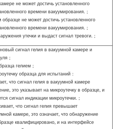
камере не может достичь установленного
тановленного времени вакуумирования.
；
 образце не может достичь установленного
тановленного времени вакуумирования.
；
аружения утечки и выдаст сигнал тревоги.
；
новый сигнал гелия в вакуумной камере и
нуля
；
бразца гелием
；
роутечку образца для испытаний
：
ет, что сигнал гелия в вакуумной камере
ие, это указывает на микроутечку в образце, и
тся сигнал индикации микроутечки.
；
ивает, что сигнал гелия превышает
мной камере, это означает, что обнаружение
бразце квалифицировано, и на интерфейсе