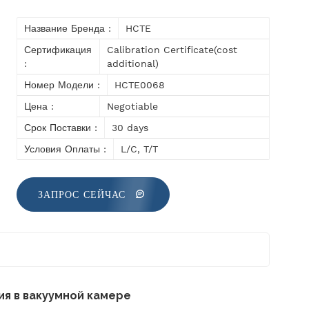
Название Бренда :
HCTE
Сертификация
Calibration Certificate(cost
:
additional)
Номер Модели :
HCTE0068
Цена :
Negotiable
Срок Поставки :
30 days
Условия Оплаты :
L/C, T/T
ЗАПРОС СЕЙЧАС
ия в вакуумной камере