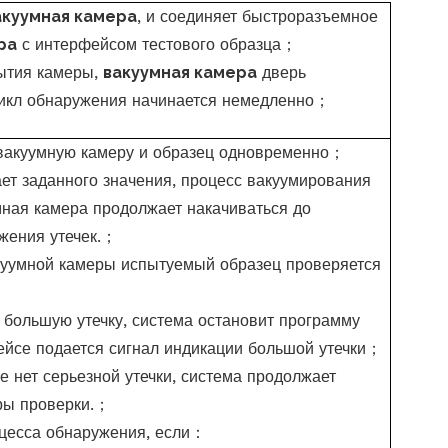
куумная камера
, и соединяет быстроразъемное
ра
с интерфейсом тестового образца
；
ытия камеры,
вакуумная камера
дверь
цикл обнаружения начинается немедленно
；
вакуумную камеру и образец одновременно
；
ает заданного значения, процесс вакуумирования
мная камера продолжает накачиваться до
жения утечек.
；
куумной камеры испытуемый образец проверяется
 большую утечку, система остановит программу
йсе подается сигнал индикации большой утечки
；
е нет серьезной утечки, система продолжает
ы проверки.
；
цесса обнаружения, если
：