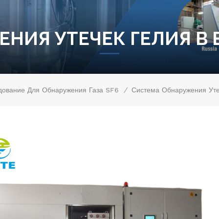
НИЯ УТЕЧЕК ГЕЛИЯ В
/
дование Для Обнаружения Газа SF6