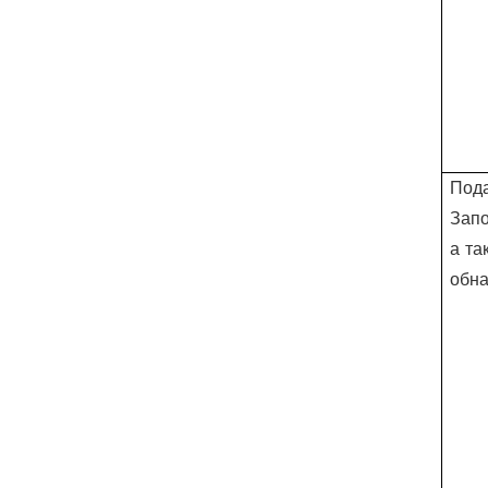
Пода
Запо
а т
обна