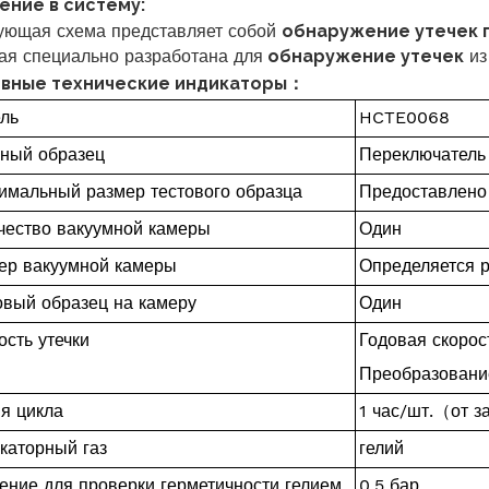
ение в систему:
ующая схема представляет собой
обнаружение утечек г
ая специально разработана для
обнаружение утечек
и
вные технические индикаторы
：
ль
HCTE0068
ный образец
Переключатель
имальный размер тестового образца
Предоставлено
чество вакуумной камеры
Один
ер вакуумной камеры
Определяется р
овый образец на камеру
Один
ость утечки
Годовая скорос
Преобразование
я цикла
1 час/шт.
（
от з
каторный газ
гелий
ение для проверки герметичности гелием
0,5 бар