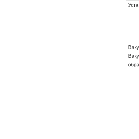
Уста
расширения резервуара
для воды
Водонепроницаемая
испытательная система
IPX1~8
Вак
Ваку
обра