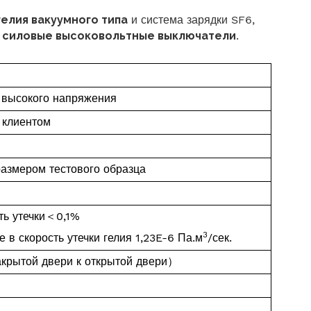
елия вакуумного типа
и система зарядки SF6,
з
силовые высоковольтные выключатели
.
 высокого напряжения
 клиентом
азмером тестового образца
ть утечки
＜
0,1%
3
 в скорость утечки гелия 1,23E-6 Па.м
/сек.
акрытой двери к открытой двери
）