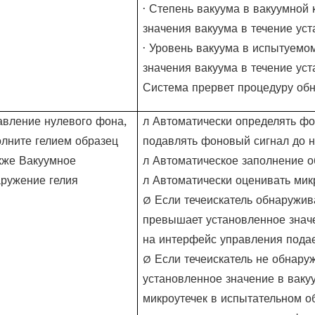
·
Степень вакуума в вакуумной 
значения вакуума в течение ус
·
Уровень вакуума в испытуемом
значения вакуума в течение ус
Система прервет процедуру обн
вление нулевого фона,
л
Автоматически определять фо
лните гелием образец
подавлять фоновый сигнал до 
акже
Вакуумное
л
Автоматическое заполнение о
ружение гелия
л
Автоматически оценивать мик
Ø
Если течеискатель обнаружива
превышает установленное значен
на интерфейс управления подае
Ø
Если течеискатель не обнаруж
установленное значение в вакуу
микроутечек в испытательном о