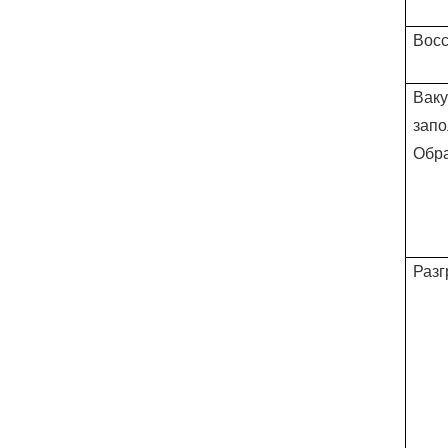
Восс
Ваку
запо
Обра
Разг