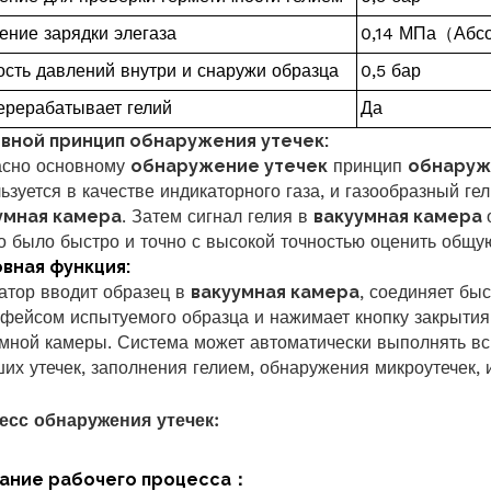
ение зарядки элегаза
0,14
МПа
（
Абс
ость давлений внутри и снаружи образца
0,5 бар
ерерабатывает гелий
Да
вной принцип обнаружения утечек:
асно основному
обнаружение утечек
принцип
обнаруж
ьзуется в качестве индикаторного газа, и газообразный ге
умная камера
. Затем сигнал гелия в
вакуумная камера
 было быстро и точно с высокой точностью оценить общую
вная функция:
атор вводит образец в
вакуумная камера
, соединяет бы
фейсом испытуемого образца и нажимает кнопку закрытия
мной камеры. Система может автоматически выполнять в
их утечек, заполнения гелием, обнаружения микроутечек, 
есс обнаружения утечек:
ание рабочего процесса
：