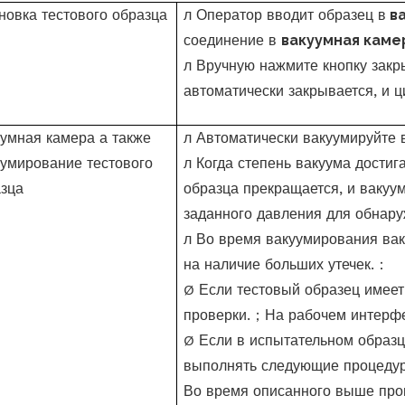
новка тестового образца
л
Оператор вводит образец в
ва
соединение в
вакуумная каме
л
Вручную нажмите кнопку закр
автоматически закрывается, и 
уумная камера
а также
л
Автоматически вакуумируйте 
умирование тестового
л
Когда степень вакуума достиг
зца
образца прекращается, и вакуу
заданного давления для обнару
л
Во время вакуумирования ва
на наличие больших утечек.
：
Ø
Если тестовый образец имеет
проверки.
；
На рабочем интерфе
Ø
Если в испытательном образц
выполнять следующие процедур
Во время описанного выше про