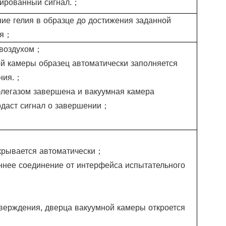
ированный сигнал.
；
ие гелия в образце до достижения заданной
я
；
воздухом
；
й камеры образец автоматически заполняется
ния.
；
элегазом завершена и вакуумная камера
одаст сигнал о завершении
；
крывается автоматически
；
ннее соединение от интерфейса испытательного
верждения, дверца вакуумной камеры откроется