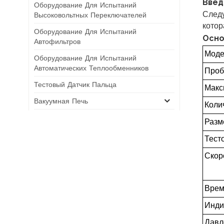
Введ
Оборудование Для Испытаний
След
Высоковольтных Переключателей
котор
Оборудование Для Испытаний
Осно
Автофильтров
Моде
Оборудование Для Испытаний
Автоматических Теплообменников
Проб
Тестовый Датчик Пальца
Макс
Вакуумная Печь
Коли
Машина Для Нанесения Вакуумного
Разм
Покрытия
Тест
Скор
НОВЫЕ ПРОДУКТЫ
Врем
12-Station Automatic
Relay Charging,
Инди
Evacuation & Helium
Давл