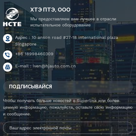
наклоняемый
наклоняемый
вращающийся столик.
вращающийся столик.
ХТЭ ПТЭ, ООО
Мы предоставляем вам лучшее в отрасли
испытательное оборудование
Адрес : 10 anson road #27-18 international plaza
Singapore
+86 18998460309
E-mail :
iven@hjauto.com.cn
ПОДПИСЫВАЙСЯ
Чтобы получать больше новостей о Superlink или более
ценную информацию. пожалуйста, оставьте свою информацию
и сообщение.